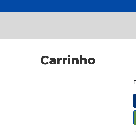
Carrinho
T
P