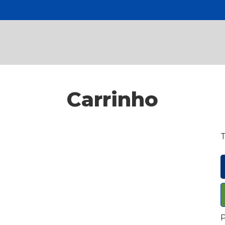
Carrinho
T
P