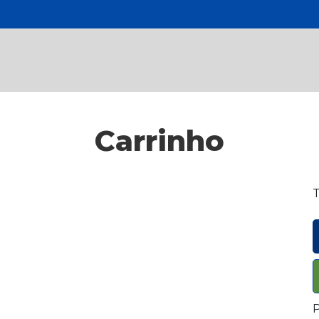
Carrinho
T
P