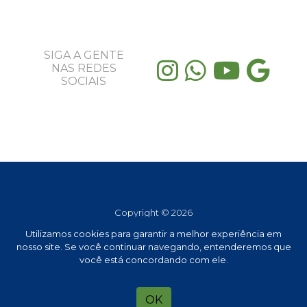
SIGA A GENTE
NAS REDES
SOCIAIS
Copyright © 2026
EBRAMEV EDUCACAO LTDA
Utilizamos cookies para garantir a melhor experiência em
nosso site. Se você continuar navegando, entenderemos que
CNPJ 46.424.047/0001-83
você está concordando com ele.
Todos os direitos reservados
OK